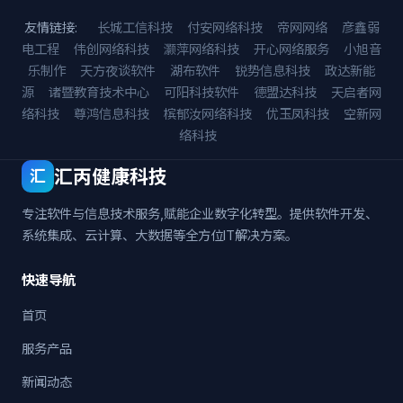
友情链接:
长城工信科技
付安网络科技
帝网网络
彦鑫弱
电工程
伟创网络科技
灏萍网络科技
开心网络服务
小旭音
乐制作
天方夜谈软件
湖布软件
锐势信息科技
政达新能
源
诸暨教育技术中心
可阳科技软件
德盟达科技
天启者网
络科技
尊鸿信息科技
槟郁汝网络科技
优玉凤科技
空新网
络科技
汇丙健康科技
汇
专注软件与信息技术服务,赋能企业数字化转型。提供软件开发、
系统集成、云计算、大数据等全方位IT解决方案。
快速导航
首页
服务产品
新闻动态